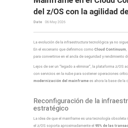
Mainframe en el Cloud Co
del z/OS con la agilidad de
Date
06 May 2026
La evolución de la infraestructura tecnológica ya no sigu
En el escenario que definimos como
Cloud Continuum
,
para convertirse en el ancla de seguridad y rendimiento d
Lejos de ser un “legado a eliminar”, la plataforma z/OS 
con servicios en la nube para sostener operaciones crític
modernización del mainframe
es ahora la base de la 
Reconfiguración de la infraes
estratégico
La idea de que el mainframe es una tecnología obsoleta ig
el z/OS soporta aproximadamente el
95% de las transa