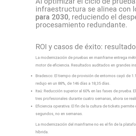
Al optimizar el ciclo de prueba
infraestructura se alinea con l
para 2030
, reduciendo el desp
procesamiento redundante.
ROI y casos de éxito: resultado
La modernización de pruebas en mainframe entrega métri
motor de eficiencia. Resultados auditados en grandes ins
Bradesco:
El tiempo de provisión de entornos cayó de
1.1
redujo en un
88%
, de 146 días a 18,35 días.
Itaú
: Reducción superior al
60%
en las fases de prueba. E
tres profesionales durante cuatro semanas, ahora se real
Eficiencia operativa:
El fin de la cultura de tickets permi
segundos, no en semanas.
La
modernización del mainframe
no es el fin de la plata
híbrida.