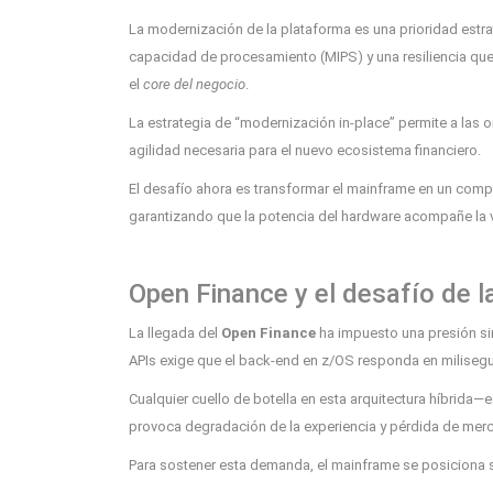
La modernización de la plataforma es una prioridad estrat
capacidad de procesamiento (MIPS) y una resiliencia que
el
core del negocio
.
La estrategia de “modernización in-place” permite a las 
agilidad necesaria para el nuevo ecosistema financiero.
El desafío ahora es transformar el mainframe en un comp
garantizando que la potencia del hardware acompañe la 
Open Finance y el desafío de la
La llegada del
Open Finance
ha impuesto una presión si
APIs exige que el back-end en z/OS responda en miliseg
Cualquier cuello de botella en esta arquitectura híbrida—
provoca degradación de la experiencia y pérdida de mer
Para sostener esta demanda, el mainframe se posiciona so