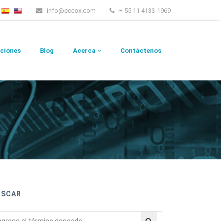
info@eccox.com
+ 55 11 4133-1969
ciones
Blog
Acerca
Contáctenos
USCAR