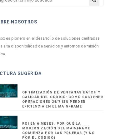
OBRE NOSOTROS
ox es pionero en el desarrollo de soluciones centradas
la alta disponibilidad de servicios y entornos de misión
ica.
CTURA SUGERIDA
OPTIMIZACIÓN DE VENTANAS BATCH Y
CALIDAD DEL CÓDIGO: CÓMO SOSTENER
OPERACIONES 24/7 SIN PERDER
EFICIENCIA EN EL MAINFRAME
ROI EN 6 MESES: POR QUÉ LA
MODERNIZACIÓN DEL MAINFRAME
COMIENZA POR LAS PRUEBAS (Y NO
POR EL CÓDIGO)