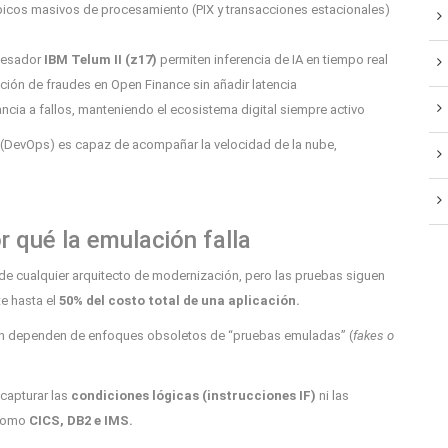
picos masivos de procesamiento (PIX y transacciones estacionales)
cesador
IBM Telum II (z17)
permiten inferencia de IA en tiempo real
ención de fraudes en Open Finance sin añadir latencia
rancia a fallos, manteniendo el ecosistema digital siempre activo
llo (DevOps) es capaz de acompañar la velocidad de la nube,
 qué la emulación falla
l de cualquier arquitecto de modernización, pero las pruebas siguen
e hasta el
50% del costo total de una aplicación.
ún dependen de enfoques obsoletos de “pruebas emuladas” (
fakes o
 capturar las
condiciones lógicas (instrucciones IF)
ni las
 como
CICS, DB2 e IMS.