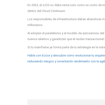
En 2025, el z/OS no debe verse solo como un costo de m
dentro del Cloud Continuum.
Los responsables de infraestructura deben abandonar m
millonarios.
Al adoptar el paralelismo y el modelo de autoservicio del
nuevos talentos y garantizan que el núcleo transaccional 
Si tu mainframe ya forma parte de tu estrategia en la nube,
Habla con Eccox y descubre cómo evolucionar tu arquitect
reduciendo riesgos y conectando rendimiento con la agil