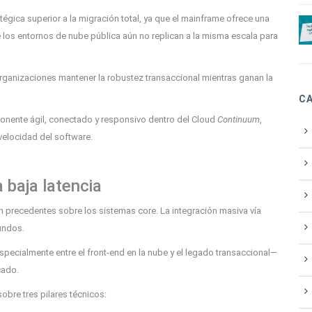
égica superior a la migración total, ya que el mainframe ofrece una
 los entornos de nube pública aún no replican a la misma escala para
organizaciones mantener la robustez transaccional mientras ganan la
C
onente ágil, conectado y responsivo dentro del Cloud
Continuum
,
velocidad del software.
 baja latencia
n precedentes sobre los sistemas core. La integración masiva vía
undos.
especialmente entre el front-end en la nube y el legado transaccional—
cado.
bre tres pilares técnicos: