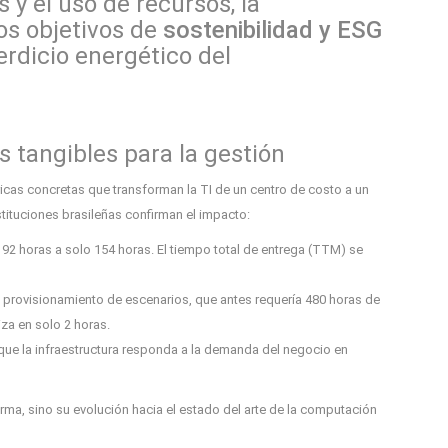
s y el uso de recursos, la
os objetivos de
sostenibilidad y ESG
erdicio energético del
s tangibles para la gestión
cas concretas que transforman la TI de un centro de costo a un
tituciones brasileñas confirman el impacto:
92 horas a solo 154 horas.
El tiempo total de entrega (TTM) se
l provisionamiento de escenarios, que antes requería 480 horas de
iza en solo
2 horas
.
te que la infraestructura responda a la demanda del negocio en
forma, sino su evolución hacia el estado del arte de la computación