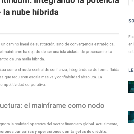
ntinuum: integrando la potencia
 la nube híbrida
S
Ecc
en 
e un camino lineal de sustitución, sino de convergencia estratégica.
crít
 el mainframe ha dejado de ser una isla aislada de procesamiento
entro de una malla híbrida.
actúa como el nodo central de confianza, integrándose de forma fluida
LE
as que requieren escala masiva y confiabilidad absoluta. La
competitividad corporativa.
tructura: el mainframe como nodo
nora la realidad operativa del sector financiero global. Actualmente,
cciones bancarias y operaciones con tarjetas de crédito.