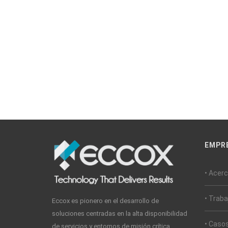
EMPR
• Acer
• Trab
Eccox es pionero en el desarrollo de
soluciones centradas en la alta disponibilidad
• Casos
de servicios y entornos de misión crítica.