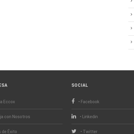
ESA
SOCIAL
ca Eccox
• Facebook
aja con Nosotros
• Linkedin
 de Éxito
• Twitter