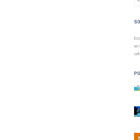
S
Ecc
en 
crít
P