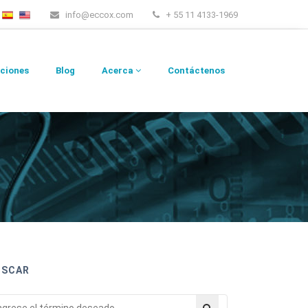
info@eccox.com
+ 55 11 4133-1969
ciones
Blog
Acerca
Contáctenos
USCAR