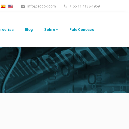
info@eccox.com
+ 55 11 4133-1969
rcerias
Blog
Sobre
Fale Conosco