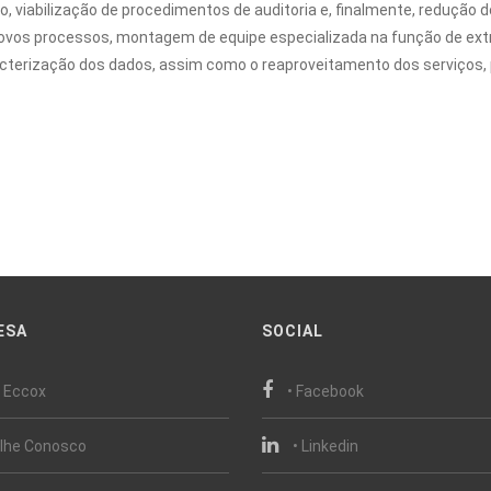
, viabilização de procedimentos de auditoria e, finalmente, redução 
novos processos, montagem de equipe especializada na função de ext
racterização dos dados, assim como o reaproveitamento dos serviços
ESA
SOCIAL
e Eccox
• Facebook
alhe Conosco
• Linkedin