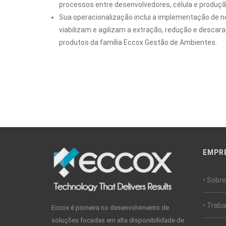
processos entre desenvolvedores, célula e produção
Sua operacionalização inclui a implementação de 
viabilizam e agilizam a extração, redução e desca
produtos da família Eccox Gestão de Ambientes.
EMPR
• Sobr
• Trab
Eccox é pioneira no desenvolvimento de
soluções focadas em alta disponibilidade de