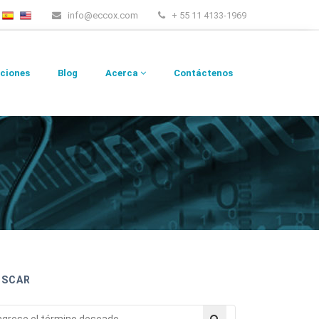
info@eccox.com
+ 55 11 4133-1969
ciones
Blog
Acerca
Contáctenos
USCAR