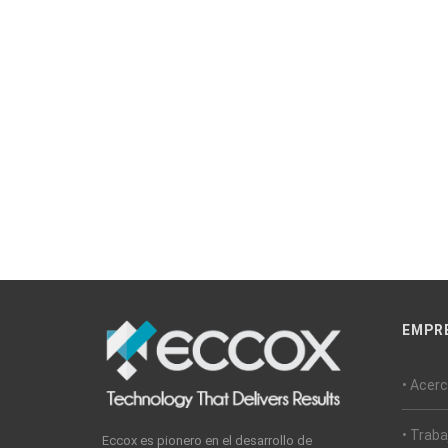
EMPR
• Acer
• Trab
Eccox es pionero en el desarrollo de