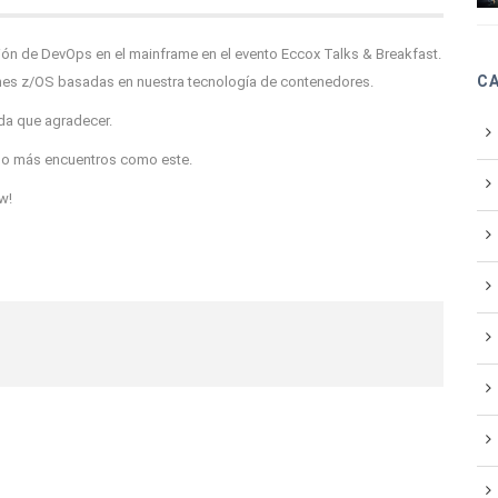
sión de DevOps en el mainframe en el evento Eccox Talks & Breakfast.
C
nes z/OS basadas en nuestra tecnología de contenedores.
da que agradecer.
do más encuentros como este.
w!