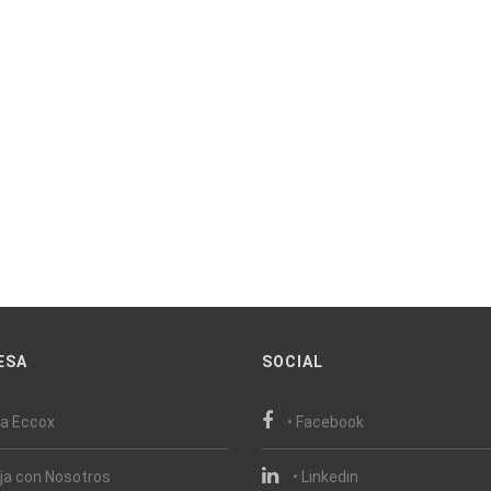
ESA
SOCIAL
ca Eccox
• Facebook
aja con Nosotros
• Linkedin