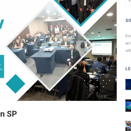
S
Ecc
en 
crít
LE
en SP