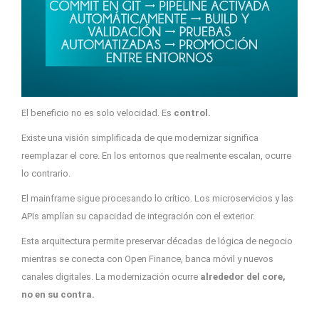
El beneficio no es solo velocidad. Es
control.
Existe una visión simplificada de que modernizar significa
reemplazar el core. En los entornos que realmente escalan, ocurre
lo contrario.
El mainframe sigue procesando lo crítico. Los microservicios y las
APIs amplían su capacidad de integración con el exterior.
Esta arquitectura permite preservar décadas de lógica de negocio
mientras se conecta con Open Finance, banca móvil y nuevos
canales digitales. La modernización ocurre
alrededor del core,
no en su contra.