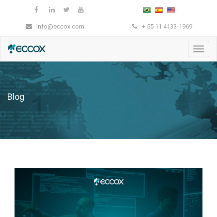
info@eccox.com
+ 55 11 4133-1969
Nave
Blog