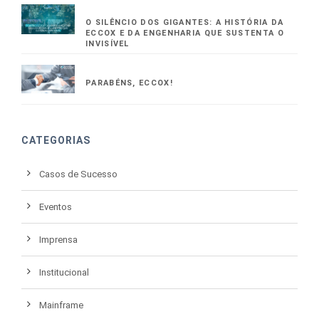
O SILÊNCIO DOS GIGANTES: A HISTÓRIA DA
ECCOX E DA ENGENHARIA QUE SUSTENTA O
INVISÍVEL
PARABÉNS, ECCOX!
CATEGORIAS
Casos de Sucesso
Eventos
Imprensa
Institucional
Mainframe