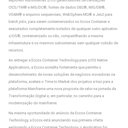
explorem subsistemas z/OS gerenciadores de transações
CICS/TM® e IMS/DC®, fontes de dados DB2®, IMS/DB®,
VSAM® e arquivos sequenciais, WebSphere MQ® e Jes2 para
batch jobs, para serem conteinerizados no Eccox Container e
executados completamente isolados de qualquer outro aplicativo
z/OS®, conteinerizado ou não, compartilhando a mesma
infraestrutura e os mesmos subsistemas sem qualquer colisão de
recursos.
Ao entregar a Eccox Container Technology para z/OS Native
Applications, a Eccox acredita fortemente que permite o
desenvolvimento de novas soluções de negócios inovadoras na
plataforma, acelera o Time to Market dos projetos e traz para a
plataforma Mainframe uma nova proposta de valor na jornada da
Transformação Digital e, em particular, no caminho para a
modernização do mainframe.
Na mesma oportunidade do anúncio da Eccox Container
Technology, a Eccox está anunciando sua primeira oferta
explorando a Eccox Container Technology, o Application for