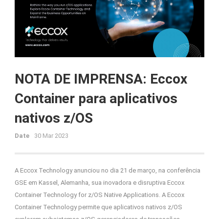
NOTA DE IMPRENSA: Eccox
Container para aplicativos
nativos z/OS
Date
30 Mar 2023
A Eccox Technology anunciou no dia 21 de março, na conferência
GSE em Kassel, Alemanha, sua inovadora e disruptiva Eccox
Container Technology for z/OS Native Applications. A Eccox
Container Technology permite que aplicativos nativos z/OS