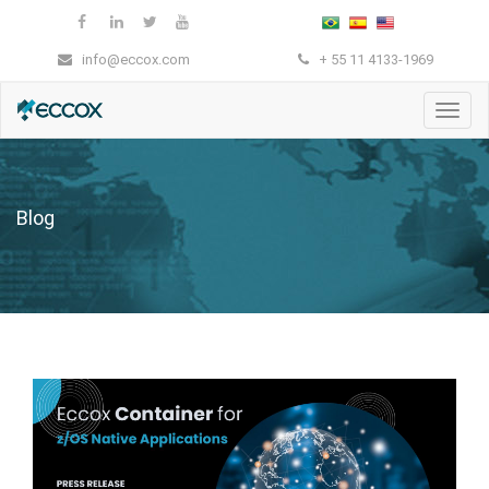
info@eccox.com
+ 55 11 4133-1969
Nave
Blog