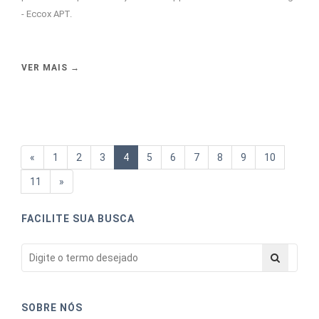
- Eccox APT.
VER MAIS →
«
1
2
3
4
5
6
7
8
9
10
11
»
FACILITE SUA BUSCA
SOBRE NÓS