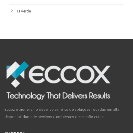
TI Verde
Eccox é pioneira no desenvolvimento de soluções focadas em alta
disponibilidade de serviços e ambientes de missão crítica.