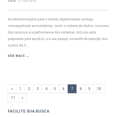
Date
27 Oct 2015
As transformações para o mundo digital trazem consigo
consequências assustadoras, como o volume de dados, consumo
dos recursos e a performance dos sistemas. A Eccox está
preparada para apoiá-lo, e à sua equipe, na tarefa de redução dos
custos WLC....
VER MAIS →
«
1
2
3
4
5
6
7
8
9
10
11
»
FACILITE SUA BUSCA