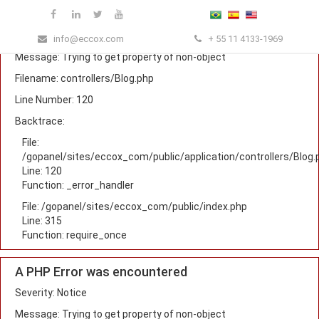
A PHP Error was encountered
Severity: Notice
info@eccox.com
+ 55 11 4133-1969
Message: Trying to get property of non-object
Filename: controllers/Blog.php
Line Number: 120
Backtrace:
File:
/gopanel/sites/eccox_com/public/application/controllers/Blog.
Line: 120
Function: _error_handler
File: /gopanel/sites/eccox_com/public/index.php
Line: 315
Function: require_once
A PHP Error was encountered
Severity: Notice
Message: Trying to get property of non-object