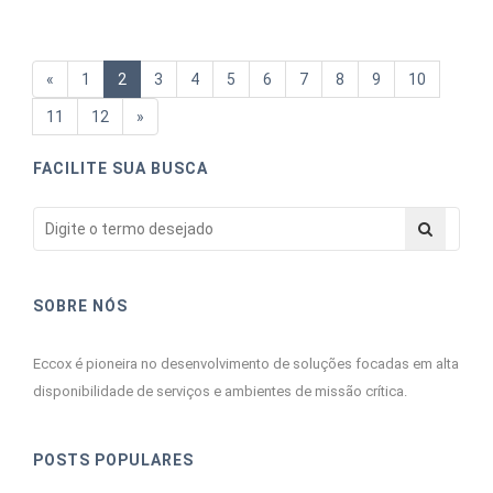
«
1
2
3
4
5
6
7
8
9
10
11
12
»
FACILITE SUA BUSCA
SOBRE NÓS
Eccox é pioneira no desenvolvimento de soluções focadas em alta
disponibilidade de serviços e ambientes de missão crítica.
POSTS POPULARES